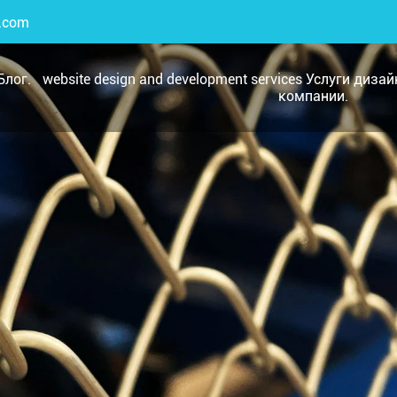
.com
Блог.
website design and development services Услуги диза
компании.