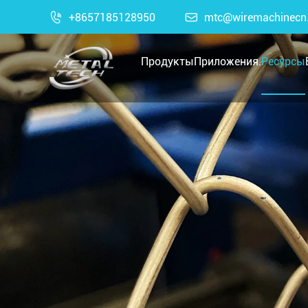

+8657185128950

mtc@wiremachinecn
Продукты
Приложения.
Ресурсы