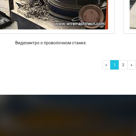
Видеоинтро о проволочном станке.
«
1
2
»