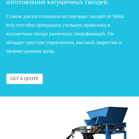
изготовления катушечных гвоздей.
Станок для изготовления катушечных гвоздей от Metal
tech способен превращать стальную проволоку в
катушечные гвозди различных спецификаций. Он
обладает простым управлением, высокой скоростью и
низким уровнем шума.
GET A QUOTE