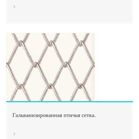

Гальванизированная птичья сетка.
