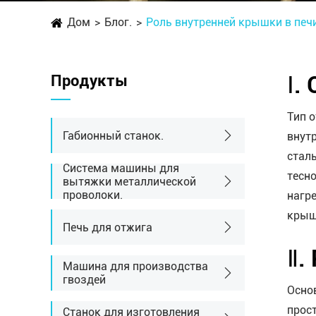
Дом
Блог.
Роль внутренней крышки в печи
Продукты
Ⅰ.
Тип 
Габионный станок.
внут
стал
Система машины для
тесн
вытяжки металлической
проволоки.
нагр
крыш
Печь для отжига
Ⅱ.
Машина для производства
гвоздей
Осно
прос
Станок для изготовления