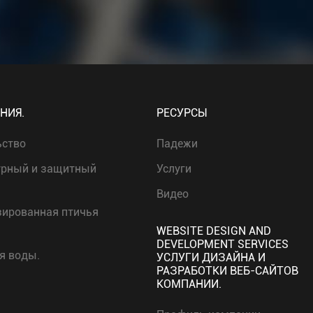
НИЯ.
РЕСУРСЫ
ьство
Падежи
урный и защитный
Услуги
Видео
зированная птичья
WEBSITE DESIGN AND
DEVELOPMENT SERVICES
я воды.
УСЛУГИ ДИЗАЙНА И
РАЗРАБОТКИ ВЕБ-САЙТОВ
КОМПАНИИ.