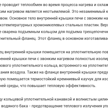
е проводит теплообмен во время процесса нагрева и охла
ким нагревом является неотъемлемой. Это незаменимый 
евом. Основное тело внутренней крышки печи с звонким на
котемпературных хромоникелевых стальных пластин. Верхня
е сварена подъемным кольцом для подъема трехцепочечны
тнительный фланец. Этот фланец в основном изготавливае
ец внутренней крышки помещается на уплотнительную пов
ренней крышки печи с звонким нагревом полностью изолир
ового уплотнительного кольца, встроенного на уплотните
кания воздуха. Также на фланце внутренней крышки преду
рую помещается термостойкий кремниевый каучук для изо
ней среды, что повышает тепловую эффективность.
у кольцевой уплотнительной канавкой и волнистым цилин
о водяного бака - предотвращение теплового излучения уп