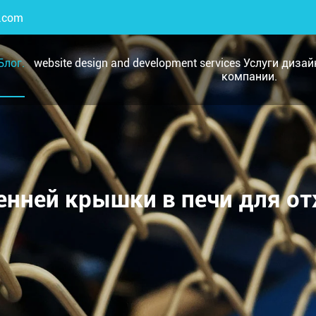
.com
Блог.
website design and development services Услуги диза
компании.
енней крышки в печи для от