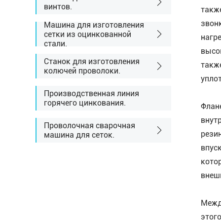
винтов.
такж
звон
Машина для изготовления
сетки из оцинкованной
нагр
стали.
высо
Станок для изготовления
такж
колючей проволоки.
упло
Производственная линия
горячего цинкования.
Флан
внут
Проволочная сварочная
резин
машина для сеток.
впус
кото
внеш
Межд
этог