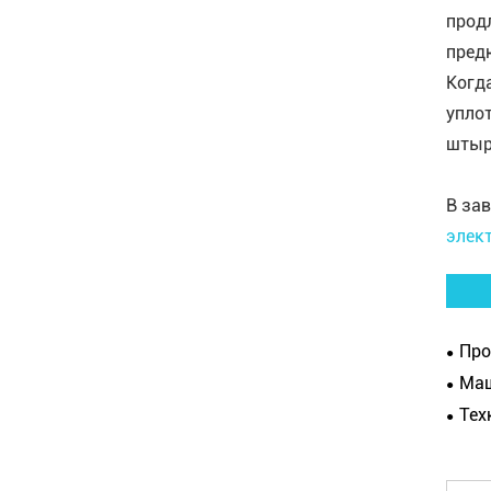
прод
пред
Когд
упло
штыр
В за
элек
Прои
Машин
Техн