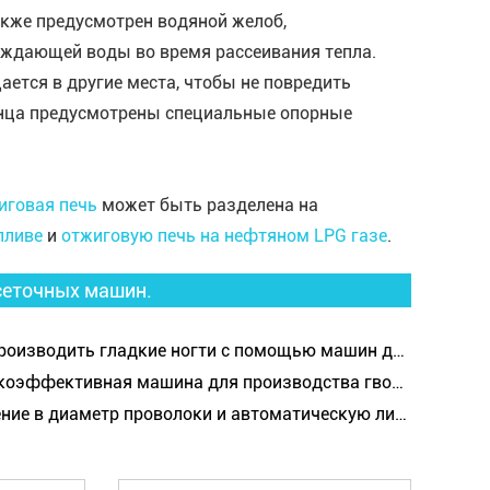
акже предусмотрен водяной желоб,
аждающей воды во время рассеивания тепла.
ется в другие места, чтобы не повредить
анца предусмотрены специальные опорные
иговая печь
может быть разделена на
пливе
и
отжиговую печь на нефтяном LPG газе
.
сеточных машин.
изводить гладкие ногти с помощью машин для производства ногтей?
ктивная машина для производства гвоздей может повысить конкурентоспособность на рынке.
 диаметр проволоки и автоматическую линию производства для габионных проволочных сеток.