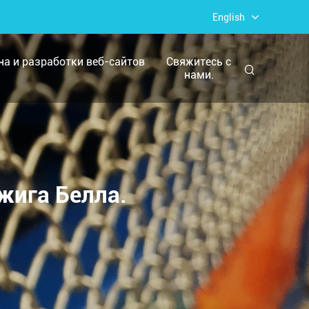
English
йна и разработки веб-сайтов
Свяжитесь с
нами.
жига Белла.