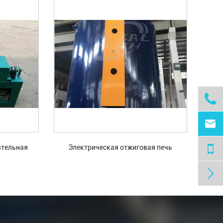


ательная
Электрическая отжиговая печь
