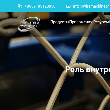

+8657185128950

mtc@wiremachinecn
Продукты
Приложения.
Ресурсы
Роль внутр