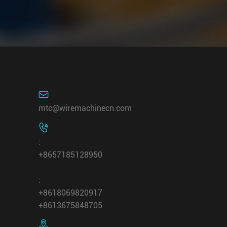

mtc@wiremachinecn.com

:
+8657185128950
:
+8618069820917
+8613675848705
