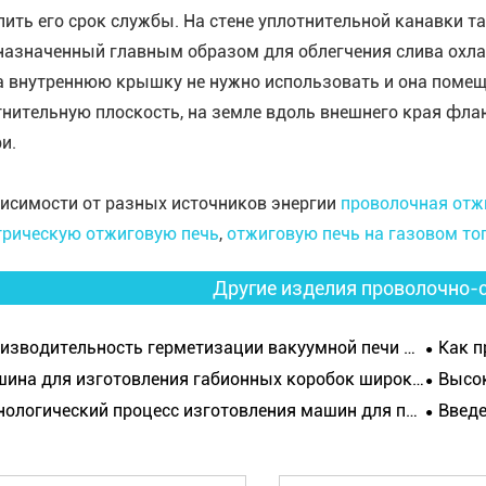
лить его срок службы. На стене уплотнительной канавки т
назначенный главным образом для облегчения слива охл
а внутреннюю крышку не нужно использовать и она помеща
тнительную плоскость, на земле вдоль внешнего края фл
и.
висимости от разных источников энергии
проволочная отж
трическую отжиговую печь
,
отжиговую печь на газовом то
Другие изделия проволочно-
зводительность герметизации вакуумной печи для отжига.
Как про
а для изготовления габионных коробок широко используется в различных областях.
Высокоэффе
ологический процесс изготовления машин для производства гвоздей.
Введение в