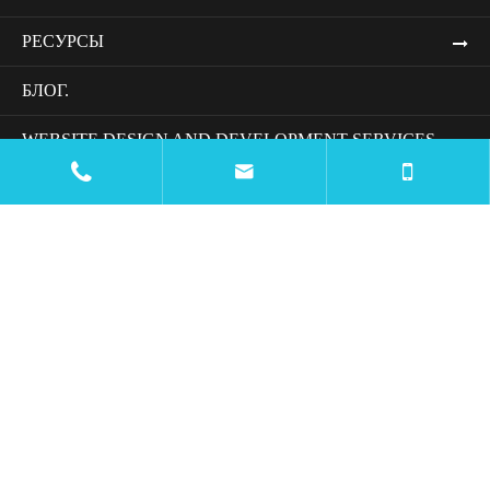
РЕСУРСЫ
БЛОГ.
WEBSITE DESIGN AND DEVELOPMENT SERVICES
УСЛУГИ ДИЗАЙНА И РАЗРАБОТКИ ВЕБ-САЙТОВ


КОМПАНИИ.
СВЯЖИТЕСЬ С НАМИ.

mtc@wiremachinecn.com

:
+8613675848705
:
+8618069820917
+8613675848705
