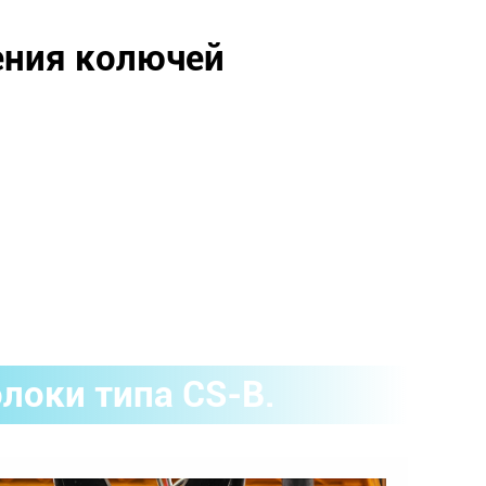
ения колючей
локи типа CS-B.