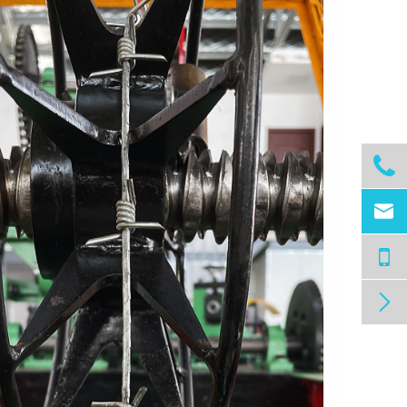


