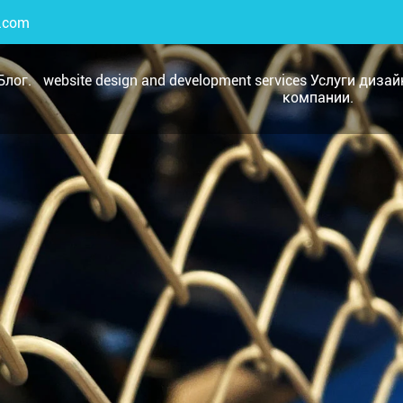
.com
Блог.
website design and development services Услуги диза
компании.