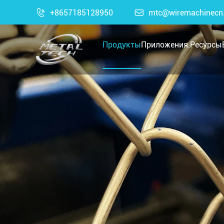

+8657185128950

mtc@wiremachinecn
Продукты
Приложения.
Ресурсы