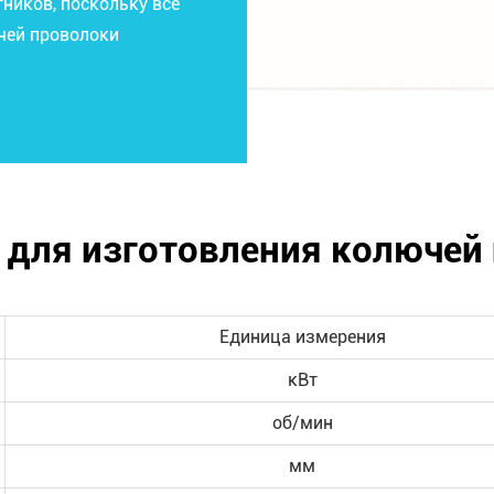
ников, поскольку все
чей проволоки
 для изготовления колючей 
Единица измерения
кВт
об/мин
мм