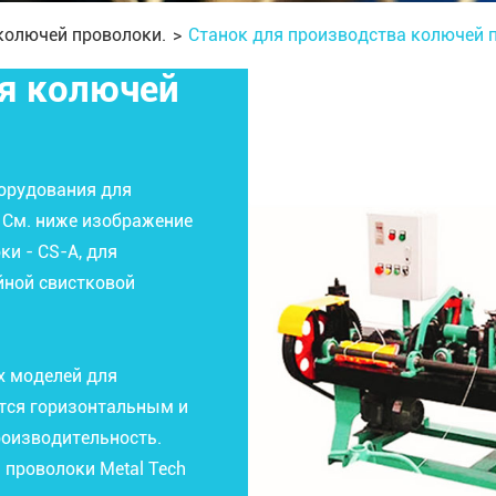
колючей проволоки.
Станок для производства колючей п
я колючей
орудования для
. См. ниже изображение
и - CS-A, для
йной свистковой
х моделей для
тся горизонтальным и
роизводительность.
 проволоки Metal Tech