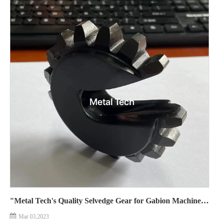
"Metal Tech's Quality Selvedge Gear for Gabion Machines Earns Trust of Greek Factory Client" "Качественное кромочное оборудование Metal Tech для габионных машин завоевало доверие греческого заводского клиента."
Mar 03,2023