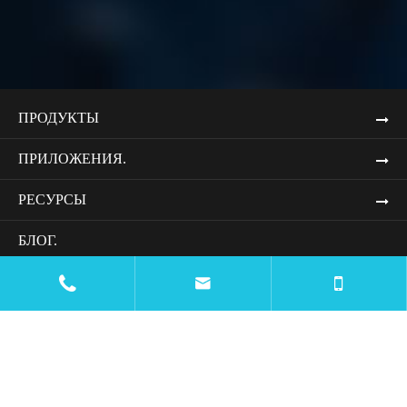
ПРОДУКТЫ
ПРИЛОЖЕНИЯ.
РЕСУРСЫ
БЛОГ.
WEBSITE DESIGN AND DEVELOPMENT SERVICES


УСЛУГИ ДИЗАЙНА И РАЗРАБОТКИ ВЕБ-САЙТОВ
КОМПАНИИ.
СВЯЖИТЕСЬ С НАМИ.

mtc@wiremachinecn.com