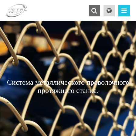
Система металлического проволочного
протяжного станка.