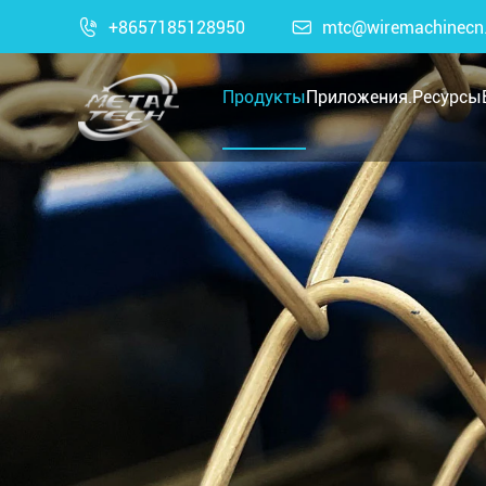

+8657185128950

mtc@wiremachinecn
Продукты
Приложения.
Ресурсы