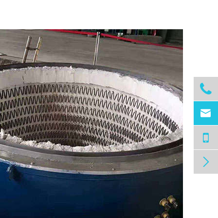


