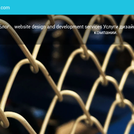
.com
Блог.
website design and development services Услуги диза
компании.