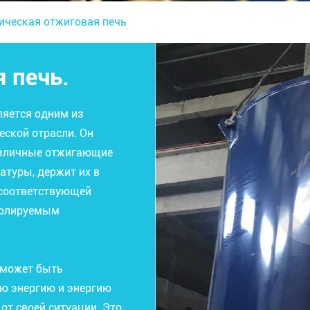
ическая отжиговая печь
 печь.
ляется одним из
еской отрасли. Он
азличные отжигающие
атуры, держит их в
 соответствующей
тролируемым
 может быть
ю энергию и энергию
от своей ситуации. Это