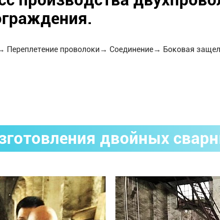
сс производства двухпрово
ограждения.
→ Переплетение проволоки→ Соединение→ Боковая заще
зготовления двойных сварн