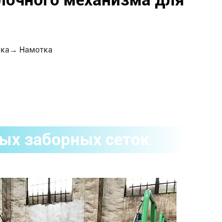
лочного механизма для
лка→ Намотка
ых заборных сеток.