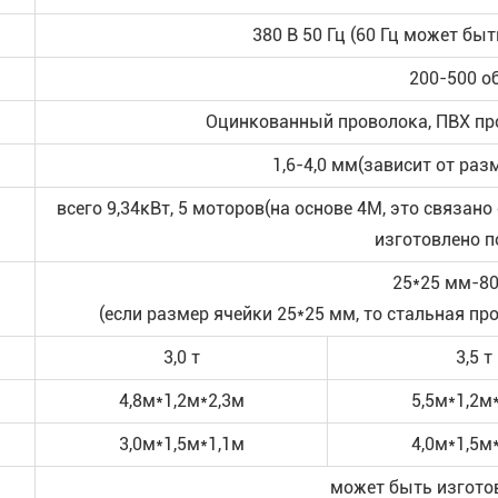
380 В 50 Гц (60 Гц может быт
200-500 о
Оцинкованный проволока, ПВХ пр
1,6-4,0 мм(зависит от раз
всего 9,34кВт, 5 моторов(на основе 4М, это связа
изготовлено по
25*25 мм-8
(если размер ячейки 25*25 мм, то стальная п
3,0 т
3,5 т
4,8м*1,2м*2,3м
5,5м*1,2м
3,0м*1,5м*1,1м
4,0м*1,5м
может быть изгото