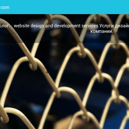
.com
Блог.
website design and development services Услуги диза
компании.