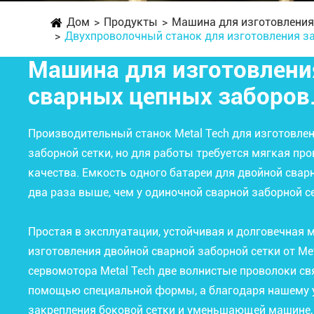
Дом
Продукты
Машина для изготовления 
Двухпроволочный станок для изготовления за
Машина для изготовлени
сварных цепных заборов
Производительный станок Metal Tech для изготовле
заборной сетки, но для работы требуется мягкая пр
качества. Емкость одного батареи для двойной свар
два раза выше, чем у одиночной сварной заборной с
Простая в эксплуатации, устойчивая и долговечная 
изготовления двойной сварной заборной сетки от Me
сервомотора Metal Tech две волнистые проволоки с
помощью специальной формы, а благодаря нашему 
закрепления боковой сетки и уменьшающей машине, 