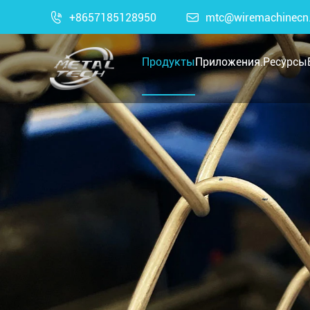

+8657185128950

mtc@wiremachinecn
Продукты
Приложения.
Ресурсы