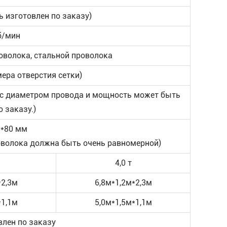
ь изготовлен по заказу)
б/мин
оволока, стальной проволока
мера отверстия сетки)
но с диаметром провода и мощность может быть
 заказу.)
0*80 мм
роволока должна быть очень равномерной)
4,0 т
*2,3м
6,8м*1,2м*2,3м
*1,1м
5,0м*1,5м*1,1м
влен по заказу