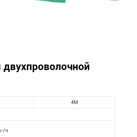
 двухпроволочной
4М
㎡/ч