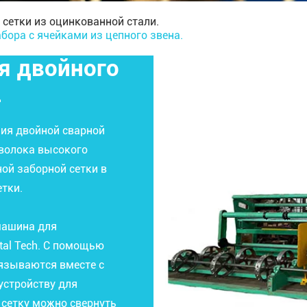
сетки из оцинкованной стали.
бора с ячейками из цепного звена.
я двойного
.
ния двойной сварной
оволока высокого
ной заборной сетки в
етки.
машина для
tal Tech. С помощью
вязываются вместе с
устройству для
сетку можно свернуть