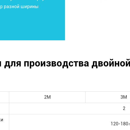
ор разной ширины
для производства двойной
2М
3М
2
ки
120-180