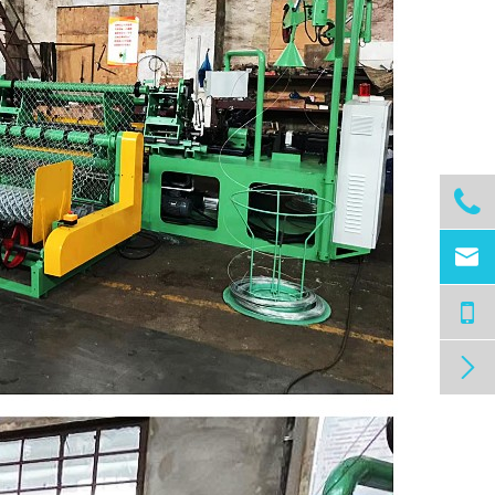


